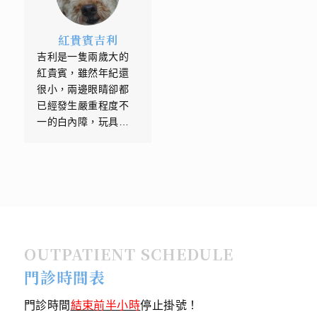
此時可愛的小PUMA已
肥接受了雙眼白內障
經不會感覺疼痛，也
超音波乳化手術，並
紅貴賓吉利
沒有結膜紅腫及黃綠
植入動物專用的人工
吉利是一隻兩歲大的
色的分泌物產生，表
水晶體。你們看!小肥
紅貴賓，雖然年紀還
示角膜正在按照預定
肥是不是變的很不一
很小，兩邊眼睛卻都
的速度修復中。五個
樣了?
已經發生嚴重程度不
禮拜後拆除用來修補
一的白內障，玩具型
傷口的結膜瓣之後，
的紅貴賓是近幾年來
PUMA的眼睛已經恢復
台灣相當熱門的品種
往日的模樣及神采，
之一，或許是過度近
經過幾週的生長和再
親繁殖的關係，本院
生後，角膜上已不再
已接獲數十個病例，
有潰瘍，我們又可以
這些泰迪熊寶寶在極
看見PUMA水汪汪的大
為年輕時就發生遺傳
眼睛了。角膜修補手
OUTPATIENT SCHEDULE
性的白內障，造成單
術約一年之後原本殘
眼或雙眼失明，所幸
餘的一點疤痕已經完
門診時間表
只要早期發現、早期
全消失。
治療，這類型的白內
門診時間
結束前半小時
停止掛號！