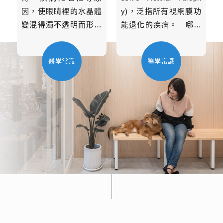
因，使眼睛裡的水晶體
y)，泛指所有視網膜功
變混得濁不透明而形成
能退化的疾病。 哪些
白內障，進而影響視力
狗狗容易得到PRA？ P
甚至失明、或是造成二
RA的好發品種包括：臘
醫學常識
醫學常識
次性的青光眼。 白內
腸狗、瑪爾濟斯、可
障發生的原因及分類：
卡、玩具貴賓、黃金獵
先天型： 一出生即有患
犬、拉不拉多獵犬、澳
有白內障, 和遺傳有關.
洲牧羊犬…等等。 PR
幼年型： 在狗狗尚未進
A的症狀 行為上的改
入老年期前 (大多以六
變：狗狗在熟悉的環境
歲為分界) 出現的白內
下都無異狀，但一旦家
障, 大多是雙眼一起發
具重新布置或是處在不
生，也和遺傳基因有關.
熟悉的環境中，就易顯
老年型： 出現於年紀較
得笨拙或緊張。 狗狗的
大的動物，大多單側發
眼睛在燈光下會出現異
生或是兩眼的嚴重程度
常的反射，瞳孔不會因