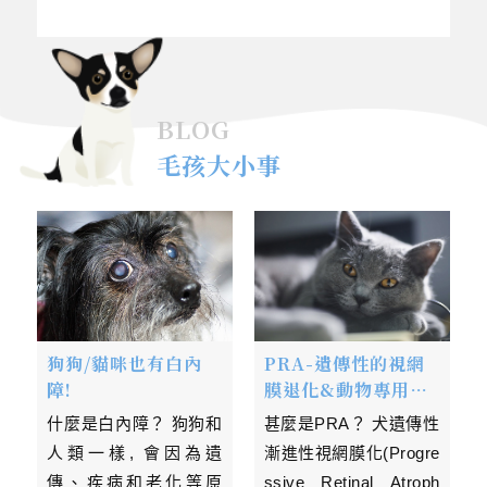
BLOG
毛孩大小事
狗狗/貓咪也有白內
PRA-遺傳性的視網
障!
膜退化&動物專用葉
黃素
什麼是白內障？ 狗狗和
甚麼是PRA？ 犬遺傳性
人類一樣, 會因為遺
漸進性視網膜化(Progre
傳、疾病和老化等原
ssive Retinal Atroph