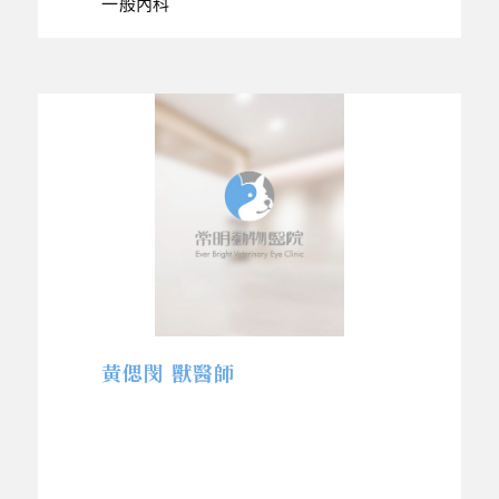
一般內科
黃偲閔 獸醫師