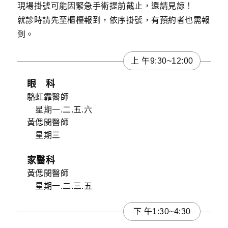
障手術成功機會都非
現場掛號可能因緊急手術提前截止，還請見諒！
常高，而且併發症極
就診時請先至櫃檯報到，依序掛號，有預約者也需報
少，如同照片中的吉
到。
利一樣，都可以用正
常的視力面對正要開
始的美好人生!
上 午9:30~12:00
眼 科
駱虹霏醫師
星期一.二.五.六
黃偲閔醫師
星期三
家醫科
黃偲閔醫師
星期一.二.三.五
下 午1:30~4:30