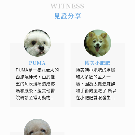
不一。 疾病造成：例如
為光線而收縮。 早期：
WITNESS
糖尿病會成醣類的代謝
出現夜盲症(dark blindn
見證分享
異常，造成雙側、惡化
ess)。由於負責暗視力
迅速的白內障。
的桿狀細胞(rod cell)會
先退化，所以主人可能
會注意到當燈光昏暗
時，狗狗可能會不敢移
動或是下樓梯，但開燈
PUMA
博美小肥肥
後似乎又恢復正常。
PUMA是一隻九歲大的
博美狗小肥肥的媽咪
西施混種犬，由於嚴
和大多數的主人一
重的角膜潰瘍造成疼
樣，因為太擔憂麻醉
痛和感染，經其他醫
和手術的風險了!所以
院轉診至常明動物醫
在小肥肥雙眼發生白
院就診並接受角膜修
內障的兩年後，才鼓
補手術。手術三週後
起勇氣到常明動物醫
的恢復情況良好。血
院看診。在術前謹慎
液循環正常的結膜瓣
的評估、和完善的血
覆蓋著PUMA的眼球，
液生化檢查後，小肥