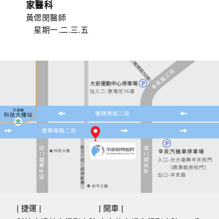
家醫科
黃偲閔醫師
星期一.二.三.五
| 捷運 |
| 開車 |