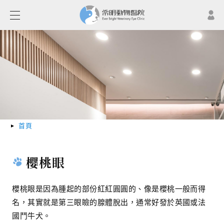
首頁
櫻桃眼
櫻桃眼是因為腫起的部份紅紅圓圓的、像是櫻桃一般而得
名，其實就是第三眼瞼的腺體脫出，通常好發於英國或法
國鬥牛犬。