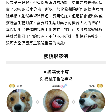
因為第三眼瞼不但有保護眼球的功能，更重要的是他還負
責了50％的淚水分泌，所以一般動物醫院所作的櫻桃眼切
除手術，雖然手術時間短、費用低廉，但是卻會讓狗狗或
貓咪發生乾眼症、需要終生點眼藥水的機會大大的增加!
本院使用最先進的包埋手術方式，採用可吸收的顯微縫線
將腺體推回正常的位置，不但不用拆線、術後腫脹較少，
還可完全保留第三眼瞼重要的功能!
櫻桃眼案例
▼柯基犬土豆
狗-櫻桃眼復位手術