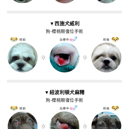
▼西施犬威利
狗-櫻桃眼復位手術
▼紐波利頓犬麻糬
狗-櫻桃眼復位手術