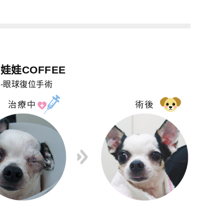
娃娃COFFEE
-眼球復位手術